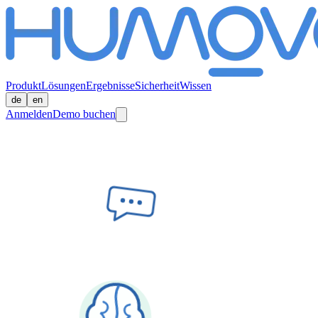
Produkt
Lösungen
Ergebnisse
Sicherheit
Wissen
de
en
Anmelden
Demo buchen