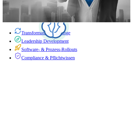
Snacks®, die über Zeit begleitet werden. So wird aus einmaliger
Kommunikation ein Ablauf, der im Arbeitsalltag präsent bleibt.
Demo buchen
Transformation & Change
Leadership Development
Software- & Prozess-Rollouts
Compliance & Pflichtwissen
01 · Wie wird aus einer neuen Strategie gelebte Veränderung?
Transformation & Change
Neue Strategien und Veränderungsprogramme starten oft stark:
Townhall, Workshop, Kick-off. Danach entscheidet der Alltag, ob
Menschen wirklich anders priorisieren, entscheiden und
zusammenarbeiten.