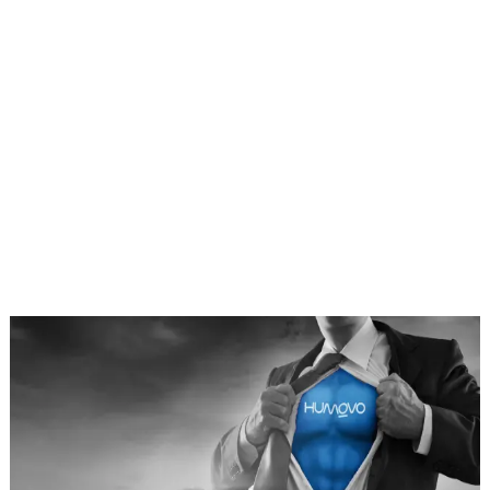
Einsatzfelder
Für Vorhaben, die nicht nach dem Kick-
off versanden dürfen.
Ob Change-Prozess, Führungskräfteentwicklung, Rollout oder
Pflichtwissen: HUMOVO übersetzt große Themen in kurze Brain