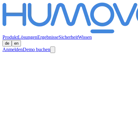
Produkt
Lösungen
Ergebnisse
Sicherheit
Wissen
de
en
Anmelden
Demo buchen